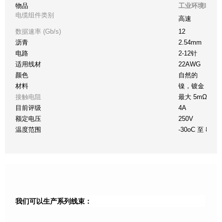
物品
工业环境IP6
电缆组件类别
高速
数据速率 (Gb/s)
12
沥青
2.54mm
电路
2-12针
适用线材
22AWG
颜色
自然的
材料
镍，镀金
接触电阻
最大 5mΩ
目前评级
4A
额定电压
250V
温度范围
-30oC 至 85oC
我们可以生产系列线束：