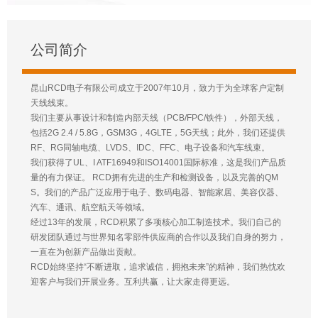
公司简介
昆山RCD电子有限公司成立于2007年10月，致力于为全球客户定制
天线线束。
我们主要从事设计和制造内部天线（PCB/FPC/铁件），外部天线，
包括2G 2.4 / 5.8G，GSM3G，4GLTE，5G天线；此外，我们还提供
RF、RG同轴电缆、LVDS、IDC、FFC、电子设备和汽车线束。
我们获得了UL、I ATF16949和ISO14001国际标准，这是我们产品质
量的有力保证。 RCD拥有先进的生产和检测设备，以及完善的QM
S。我们的产品广泛应用于电子、数码电器、智能家居、美容仪器、
汽车、通讯、航空航天等领域。
经过13年的发展，RCD积累了多项核心加工制造技术。我们自己的
研发团队通过与世界知名零部件供应商的合作以及我们自身的努力，
一直在为创新产品做出贡献。
RCD始终坚持“不断进取，追求诚信，拥抱未来”的精神，我们热忱欢
迎客户与我们开展业务。互利共赢，让大家走得更远。