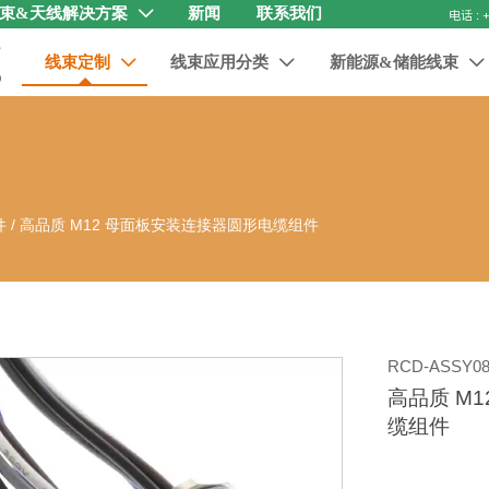
束&天线解决方案
新闻
联系我们

线束定制
线束应用分类
新能源&储能线束



件
/
高品质 M12 母面板安装连接器圆形电缆组件
RCD-ASSY08
高品质 M
缆组件