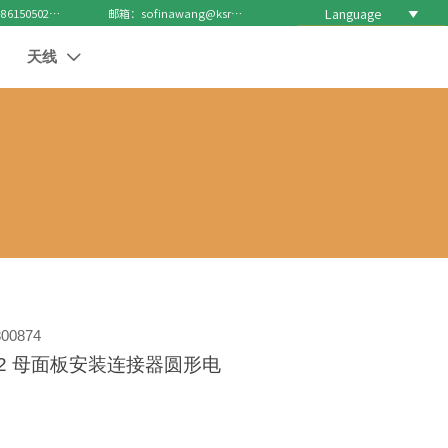
Language

电话 : +8615050271688
邮箱：sofinawang@ksrcd.com
天线

00874
12 母面板安装连接器圆形电