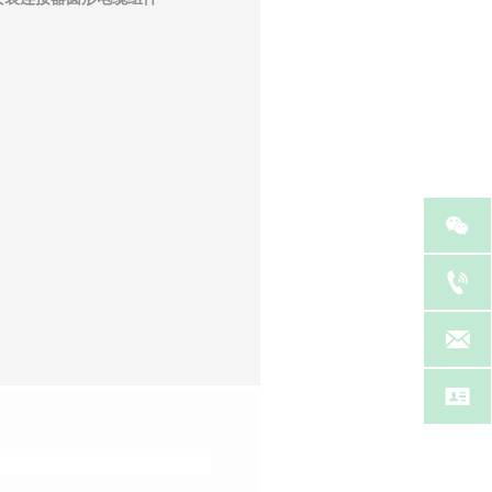



