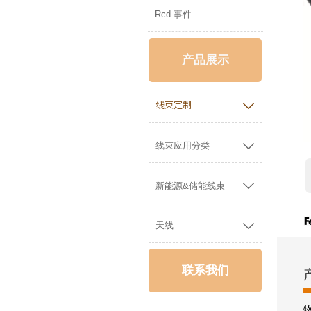
Rcd 事件
产品展示

线束定制

线束应用分类

新能源&储能线束

天线
联系我们