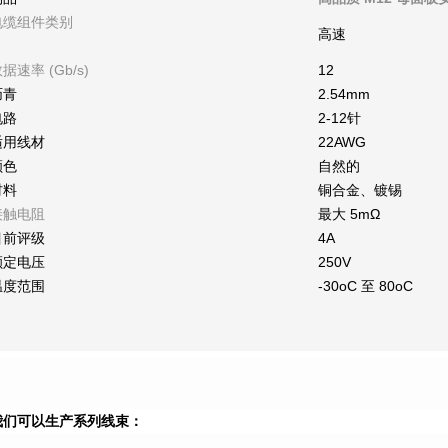
电缆组件类别
高速
据速率 (Gb/s)
12
沥青
2.54mm
电路
2-12针
适用线材
22AWG
颜色
自然的
材料
铜合金、镀锡
接触电阻
最大 5mΩ
目前评级
4A
额定电压
250V
温度范围
-30oC 至 80oC
我们可以生产系列线束：