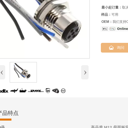
最小起订量：
取
样品：
可用
OEM：
我们支持O

询问
‹
›
产品特点
物品
高品质 M12 母面