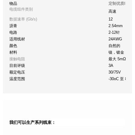
物品
定制优质IP65 /
电缆组件类别
高速
数据速率 (Gb/s)
12
沥青
2.54mm
电路
2-12针
适用线材
24AWG
颜色
自然的
材料
镍，镀金
接触电阻
最大 5mΩ
目前评级
3A
额定电压
30/75V
温度范围
-30oC 至 80oC
我们可以生产系列线束：