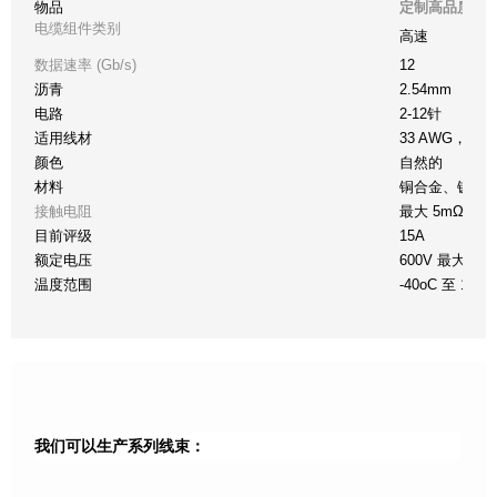
物品
定制高品质 M16
电缆组件类别
高速
数据速率 (Gb/s)
12
沥青
2.54mm
电路
2-12针
适用线材
33 AWG，8
颜色
自然的
材料
铜合金、镀锡
接触电阻
最大 5mΩ
目前评级
15A
额定电压
600V 最大交
温度范围
-40oC 至 105o
我们可以生产系列线束：