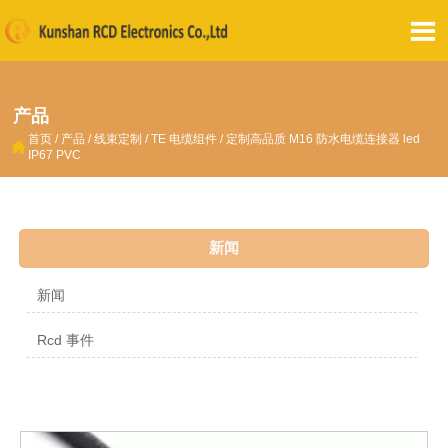

产品
首页
/
产品
/
线束定制
/
TE 电缆组件
/
定制高品质 M16 防水电缆连接器 led

IP67 PVC
新闻
新闻
Rcd 事件