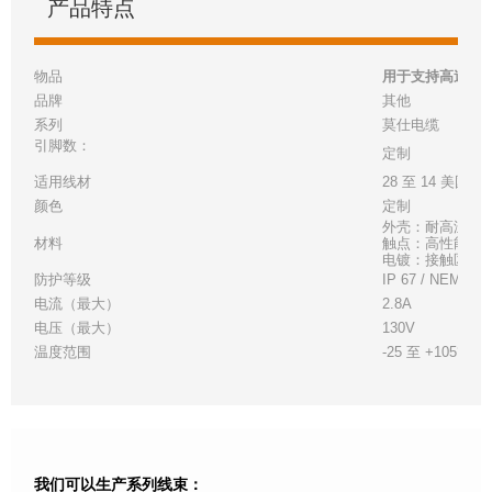
产品特点
物品
用于支持高速数据传
品牌
其他
系列
莫仕
电缆
引脚数：
定制
适用线材
28 至 14 美国线
颜色
定制
外壳：耐高温白
材料
触点：高性能铜
电镀：接触区 - 金
防护等级
IP 67 / NEMA 6
电流（最大）
2.8A
电压（最大）
130V
温度范围
-25 至 +105°C
我们可以生产系列线束：