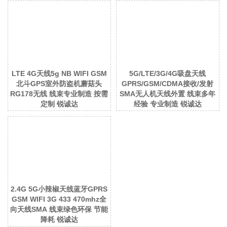
LTE 4G天线5g NB WIFI GSM
5G/LTE/3G/4G吸盘天线
北斗GPS室外防盗机蘑菇头
GPRS/GSM/CDMA接收/发射
RG178无线 线束专业制造 按需
SMA无人机天线外置 线束多年
定制 锐诚达
经验 专业制造 锐诚达
2.4G 5G小辣椒天线蓝牙GPRS
GSM WIFI 3G 433 470mhz全
向天线SMA 线束绿色环保 节能
降耗 锐诚达