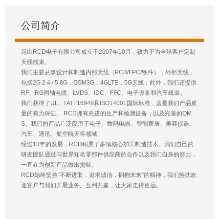
公司简介
昆山RCD电子有限公司成立于2007年10月，致力于为全球客户定制
天线线束。
我们主要从事设计和制造内部天线（PCB/FPC/铁件），外部天线，
包括2G 2.4 / 5.8G，GSM3G，4GLTE，5G天线；此外，我们还提供
RF、RG同轴电缆、LVDS、IDC、FFC、电子设备和汽车线束。
我们获得了UL、I ATF16949和ISO14001国际标准，这是我们产品质
量的有力保证。 RCD拥有先进的生产和检测设备，以及完善的QM
S。我们的产品广泛应用于电子、数码电器、智能家居、美容仪器、
汽车、通讯、航空航天等领域。
经过13年的发展，RCD积累了多项核心加工制造技术。我们自己的
研发团队通过与世界知名零部件供应商的合作以及我们自身的努力，
一直在为创新产品做出贡献。
RCD始终坚持“不断进取，追求诚信，拥抱未来”的精神，我们热忱欢
迎客户与我们开展业务。互利共赢，让大家走得更远。