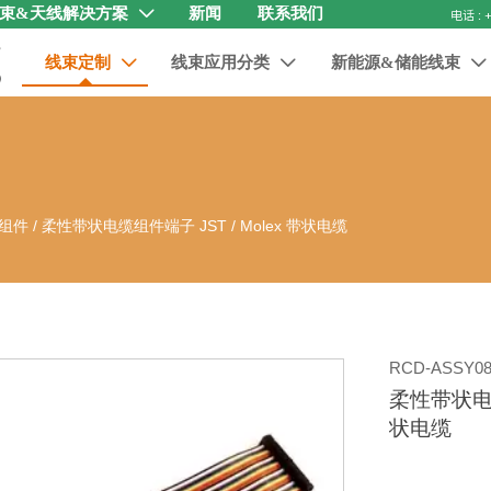
束&天线解决方案
新闻
联系我们

线束定制
线束应用分类
新能源&储能线束



缆组件
/
柔性带状电缆组件端子 JST / Molex 带状电缆
RCD-ASSY08
柔性带状电缆
状电缆