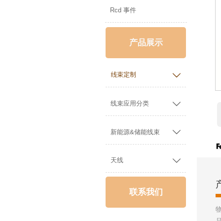
Rcd 事件
产品展示

线束定制

线束应用分类

新能源&储能线束

天线
联系我们