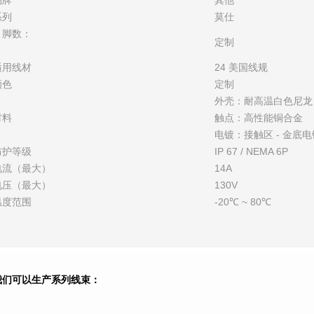
品牌
其他
系列
莫仕
引脚数：
定制
适用线材
24 美国线规
颜色
定制
外壳：耐高温白色尼龙
材料
触点：高性能铜合金
电镀：接触区 - 金底电镀
防护等级
IP 67 / NEMA 6P
电流（最大）
14A
电压（最大）
130V
温度范围
-20℃ ~ 80℃
我们可以生产系列线束：