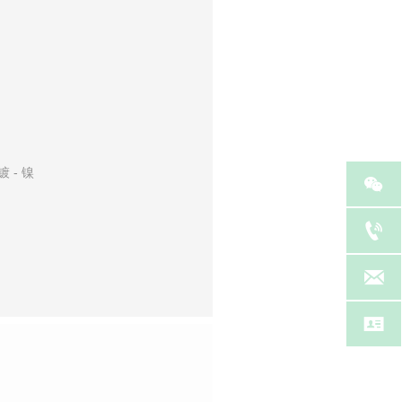
 - 镍



