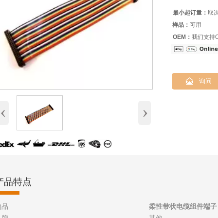
最小起订量：
取
样品：
可用
OEM：
我们支持O

询问
‹
›
产品特点
物品
柔性带状电缆组件端子 JS