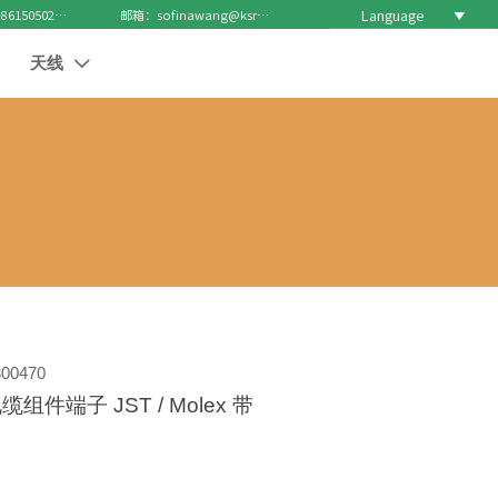
Language

电话 : +8615050271688
邮箱：sofinawang@ksrcd.com
天线

00470
组件端子 JST / Molex 带