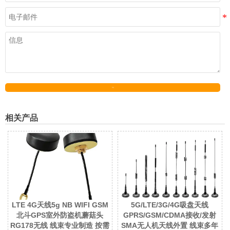
发送
相关产品
LTE 4G天线5g NB WIFI GSM
5G/LTE/3G/4G吸盘天线
北斗GPS室外防盗机蘑菇头
GPRS/GSM/CDMA接收/发射
RG178无线 线束专业制造 按需
SMA无人机天线外置 线束多年