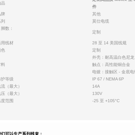
物品
件
品牌
其他
系列
莫仕
电缆
引脚数：
定制
适用线材
28 至 14 美国线规
颜色
定制
外壳：耐高温白色尼龙
材料
触点：高性能铜合金
电镀：接触区 - 金底电镀
防护等级
IP 67 / NEMA 6P
电流（最大）
14A
电压（最大）
130V
温度范围
-25 至 +105°C
我们可以生产系列线束：