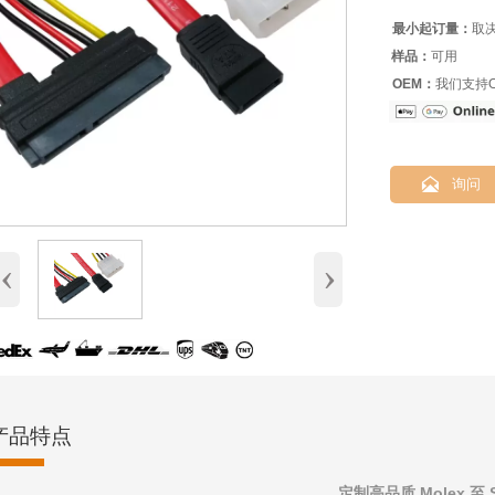
最小起订量：
取
样品：
可用
OEM：
我们支持O

询问
‹
›
产品特点
定制高品质 Molex 至