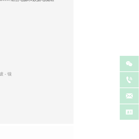

 - 镍


