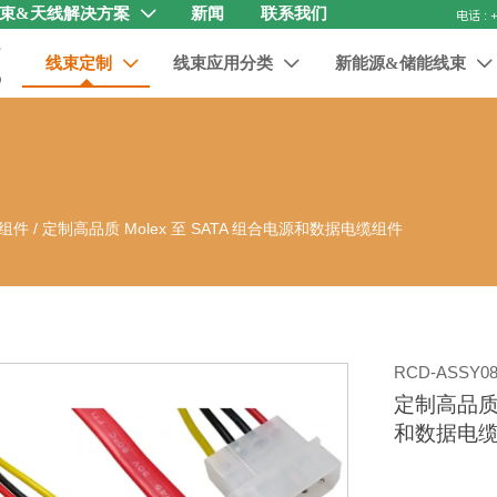
束&天线解决方案
新闻
联系我们

线束定制
线束应用分类
新能源&储能线束



缆组件
/
定制高品质 Molex 至 SATA 组合电源和数据电缆组件
RCD-ASSY08
定制高品质 
和数据电