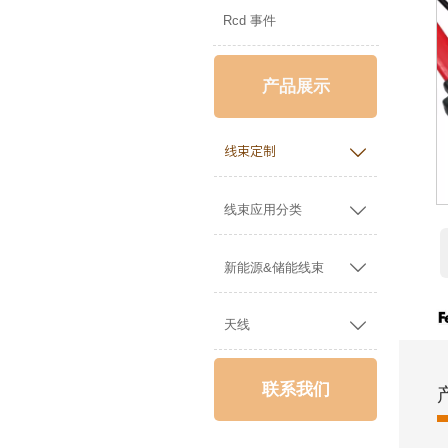
Rcd 事件
产品展示

线束定制

线束应用分类

新能源&储能线束

天线
联系我们