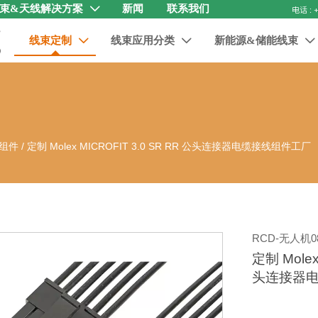
束&天线解决方案
新闻
联系我们

线束定制
线束应用分类
新能源&储能线束



缆组件
/
定制 Molex MICROFIT 3.0 SR RR 公头连接器电缆接线组件工厂
RCD-无人机08
定制 Molex
头连接器