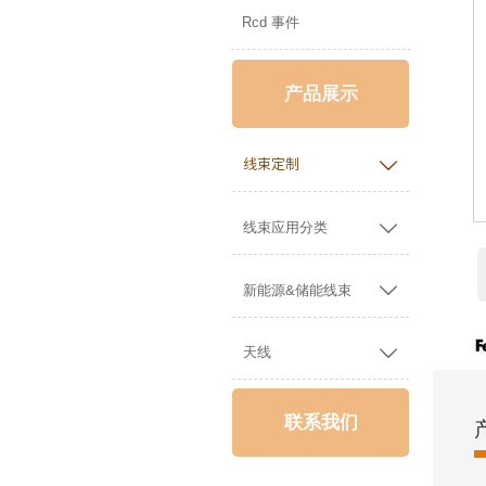
Rcd 事件
产品展示

线束定制

线束应用分类

新能源&储能线束

天线
联系我们