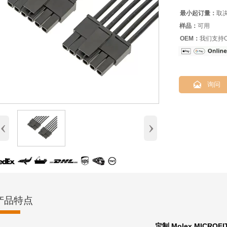
最小起订量：
取
样品：
可用
OEM：
我们支持O

询问
‹
›
产品特点
定制 Molex MICROF