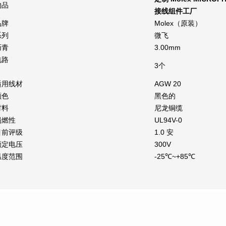
物品
接线组件工厂
品牌
Molex（原装）
系列
微飞
沥青
3.00mm
电路
3个
适用线材
AGW 20
颜色
黑色的
材料
尼龙铜缆
易燃性
UL94V-0
目前评级
1.0 安
额定电压
300V
温度范围
-25℃~+85℃