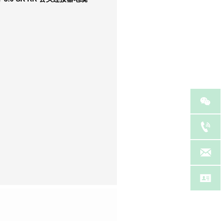



