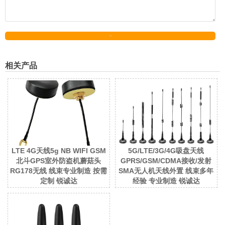
发送
相关产品
LTE 4G天线5g NB WIFI GSM
5G/LTE/3G/4G吸盘天线
北斗GPS室外防盗机蘑菇头
GPRS/GSM/CDMA接收/发射
RG178无线 线束专业制造 按需
SMA无人机天线外置 线束多年
定制 锐诚达
经验 专业制造 锐诚达