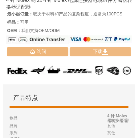
4 针 Molex 到 2x 4 针 Molex 电源连接器电缆组件分离器转
换器适配器
最小起订量：
取决于材料和产品的复杂程度，通常为100PCS
样品：
可用
OEM：
我们支持OEM/ODM


询问
下载
产品特点
4 针 Molex 到
物品
器转换器适配器
品牌
其他
系列
莫仕