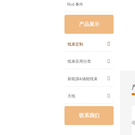
Rcd 事件
产品展示

线束定制

线束应用分类

新能源&储能线束

天线
联系我们