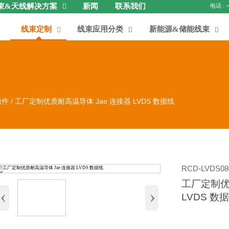
束&天线解决方案
新闻
联系我们

线束定制
线束应用分类
新能源&储能线束



组件
/
工厂定制优质耐高温导体 Jae 连接器 LVDS 数据线
RCD-LVDS08
工厂定制优
‹
›
LVDS 数