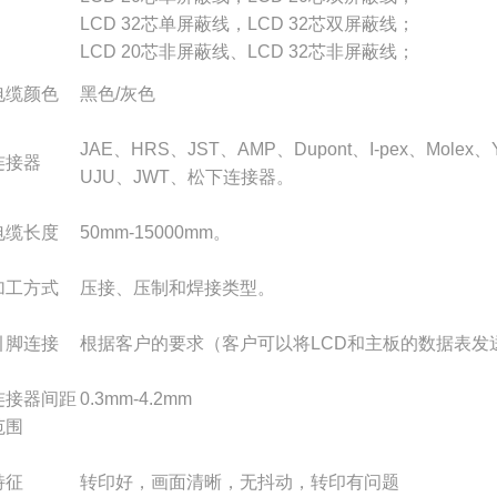
LCD 32芯单屏蔽线，LCD 32芯双屏蔽线；
LCD 20芯非屏蔽线、LCD 32芯非屏蔽线；
电缆颜色
黑色/灰色
JAE、HRS、JST、AMP、Dupont、I-pex、Mole
连接器
UJU、JWT、松下连接器。
电缆长度
50mm-15000mm。
加工方式
压接、压制和焊接类型。
引脚连接
根据客户的要求（客户可以将LCD和主板的数据表发
连接器间距
0.3mm-4.2mm
范围
特征
转印好，画面清晰，无抖动，转印有问题