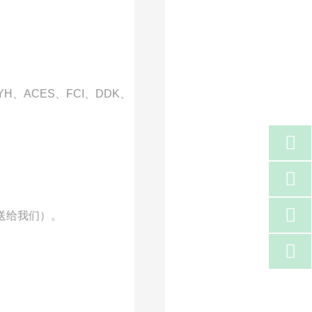
x、YH、ACES、FCI、DDK、



送给我们）。
