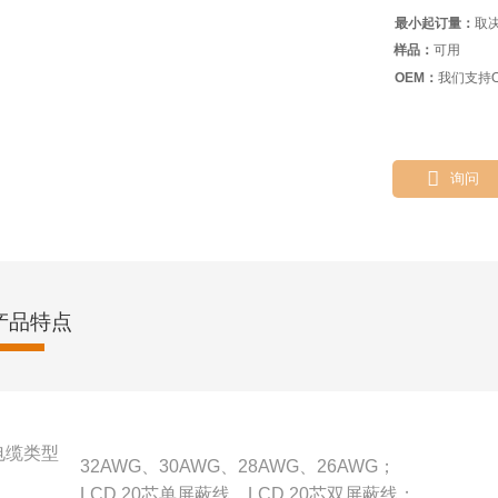
最小起订量：
取
样品：
可用
OEM：
我们支持O

询问
产品特点
电缆类型
32AWG、30AWG、28AWG、26AWG；
LCD 20芯单屏蔽线，LCD 20芯双屏蔽线；