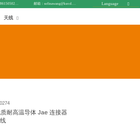
Language
电话 : +8615050271688
邮箱：sofinawang@ksrcd.com

天线

0274
质耐高温导体 Jae 连接器
据线