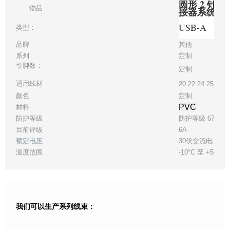
圆形 2 针
物品
接器系统电
USB-A
类型：
品牌
其他
系列
定制
引脚数：
定制
适用线材
20 22 24 25 28
颜色
定制
PVC
材料
防护等级
防护等级 67
目前评级
6A
额定电压
30伏交流电
温度范围
-10°C 至 +50°C
我们可以生产系列线束：