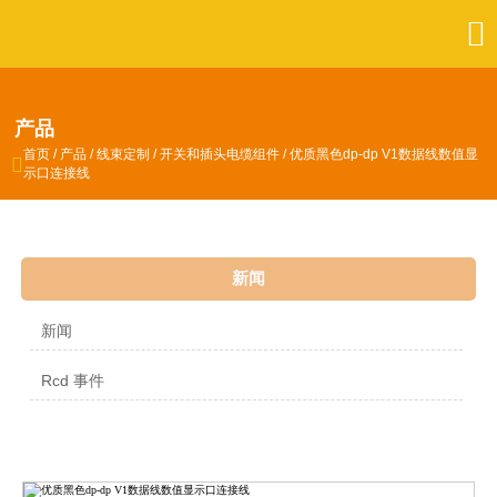

产品
首页
/
产品
/
线束定制
/
开关和插头电缆组件
/
优质黑色dp-dp V1数据线数值显

示口连接线
新闻
新闻
Rcd 事件