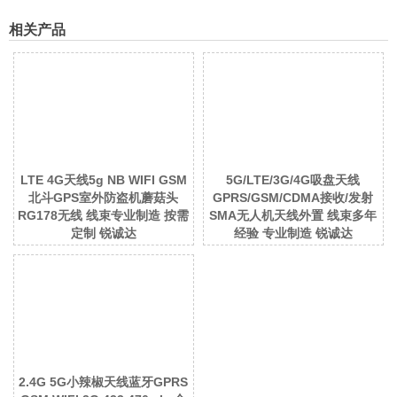
相关产品
LTE 4G天线5g NB WIFI GSM
5G/LTE/3G/4G吸盘天线
北斗GPS室外防盗机蘑菇头
GPRS/GSM/CDMA接收/发射
RG178无线 线束专业制造 按需
SMA无人机天线外置 线束多年
定制 锐诚达
经验 专业制造 锐诚达
2.4G 5G小辣椒天线蓝牙GPRS