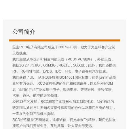
公司简介
昆山RCD电子有限公司成立于2007年10月，致力于为全球客户定制
天线线束。
我们主要从事设计和制造内部天线（PCB/FPC/铁件），外部天线，
包括2G 2.4 / 5.8G，GSM3G，4GLTE，5G天线；此外，我们还提供
RF、RG同轴电缆、LVDS、IDC、FFC、电子设备和汽车线束。
我们获得了UL、I ATF16949和ISO14001国际标准，这是我们产品质
量的有力保证。 RCD拥有先进的生产和检测设备，以及完善的QM
S。我们的产品广泛应用于电子、数码电器、智能家居、美容仪器、
汽车、通讯、航空航天等领域。
经过13年的发展，RCD积累了多项核心加工制造技术。我们自己的
研发团队通过与世界知名零部件供应商的合作以及我们自身的努力，
一直在为创新产品做出贡献。
RCD始终坚持“不断进取，追求诚信，拥抱未来”的精神，我们热忱欢
迎客户与我们开展业务。互利共赢，让大家走得更远。