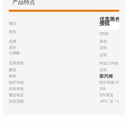
产品特点
优质黑色dp
接线
物品
类型：
DP线
品牌
其他
系列
定制
引脚数：
定制
适用线材
特设工作组 26
颜色
定制
聚丙烯
材料
防护等级
防护等级 67
目前评级
20A
额定电压
50V直流
温度范围
-40°C 至 +125°C