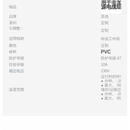
用于非加热设备
源电缆组件
物品
品牌
其他
系列
定制
引脚数：
定制
适用线材
特设工作组 16
颜色
定制
PVC
材料
防护等级
防护等级 67
目前评级
10A
额定电压
230V
运行时的环境温
● 分钟。 -10℃
● 最大。 50℃
温度范围
储存/运输过程中
● 分钟。 -20℃
● 最大。 85℃