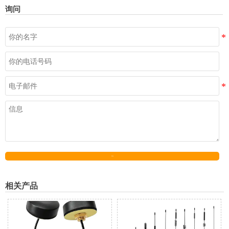
询问
发送
相关产品