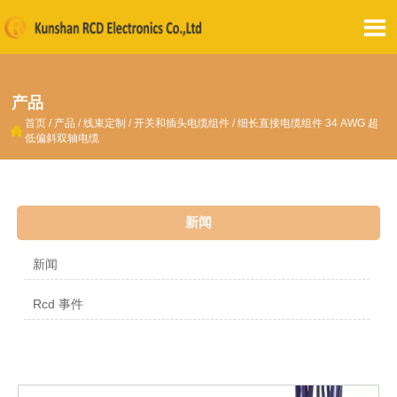

产品
首页
/
产品
/
线束定制
/
开关和插头电缆组件
/
细长直接电缆组件 34 AWG 超

低偏斜双轴电缆
新闻
新闻
Rcd 事件