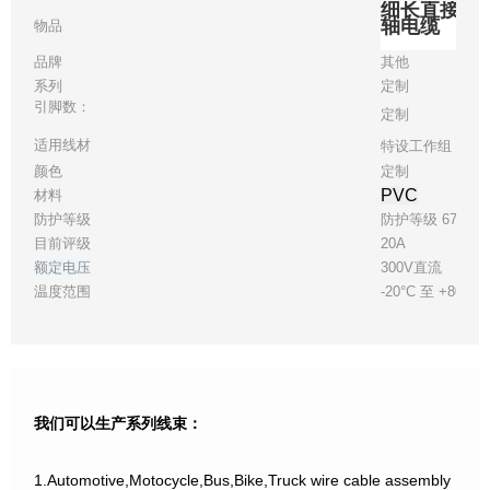
细长直接电缆
轴电缆
物品
品牌
其他
系列
定制
引脚数：
定制
适用线材
特设工作组 30
颜色
定制
PVC
材料
防护等级
防护等级 67
目前评级
20A
额定电压
300V直流
温度范围
-20°C 至 +80°C
我们可以生产系列线束：
1.Automotive,Motocycle,Bus,Bike,Truck wire cable assembly