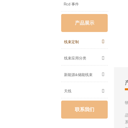
Rcd 事件
产品展示

线束定制

线束应用分类

新能源&储能线束

天线
联系我们