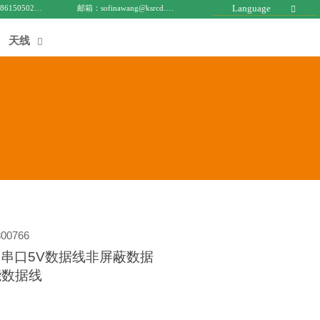
Language
电话 : +8615050271688
邮箱：sofinawang@ksrcd.com

天线

00766
TL串口5V数据线非屏蔽数据
能数据线