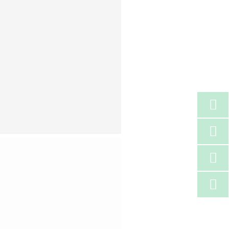



