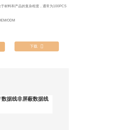
决于材料和产品的复杂程度，通常为100PCS
EM/ODM

下载
5V数据线非屏蔽数据线