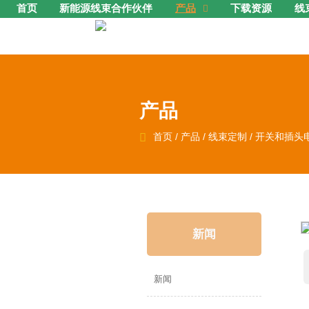
首页
新能源线束合作伙伴
产品
下载资源
线

产品

首页
/
产品
/
线束定制
/
开关和插头
新闻
新闻