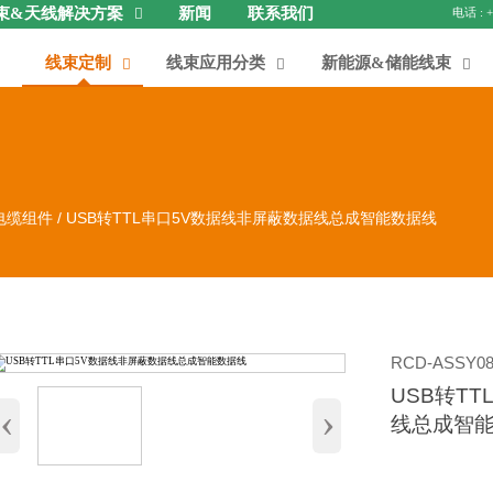
束&天线解决方案
新闻
联系我们

线束定制
线束应用分类
新能源&储能线束



电缆组件
/
USB转TTL串口5V数据线非屏蔽数据线总成智能数据线
RCD-ASSY08
USB转T
‹
›
线总成智