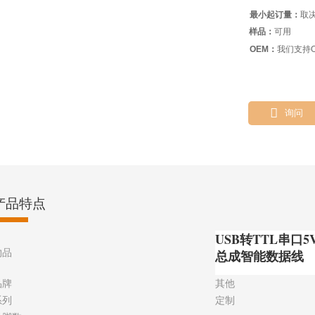
最小起订量：
取
样品：
可用
OEM：
我们支持O

询问
产品特点
USB转TTL串口
物品
总成智能数据线
品牌
其他
系列
定制