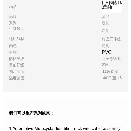
USB转D-
造商
物品
品牌
其他
系列
定制
引脚数：
定制
适用线材
特设工作组 28
颜色
定制
PVC
材料
防护等级
防护等级 67
目前评级
20A
额定电压
300V直流
温度范围
-40°C 至 +85°C
我们可以生产系列线束：
1.Automotive,Motocycle,Bus,Bike,Truck wire cable assembly