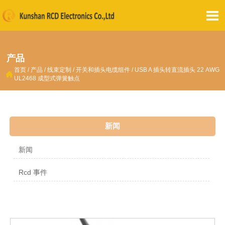

产品
首页
/
产品
/
线束定制
/
开关和插头电缆组件
/
USB A 插头转直流插头 22 AWG

UL2468 成型式弹簧触点
新闻
新闻
Rcd 事件