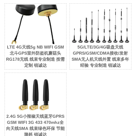
LTE 4G天线5g NB WIFI GSM
5G/LTE/3G/4G吸盘天线
北斗GPS室外防盗机蘑菇头
GPRS/GSM/CDMA接收/发射
RG178无线 线束专业制造 按需
SMA无人机天线外置 线束多年
定制 锐诚达
经验 专业制造 锐诚达
2.4G 5G小辣椒天线蓝牙GPRS
GSM WIFI 3G 433 470mhz全
向天线SMA 线束绿色环保 节能
降耗 锐诚达