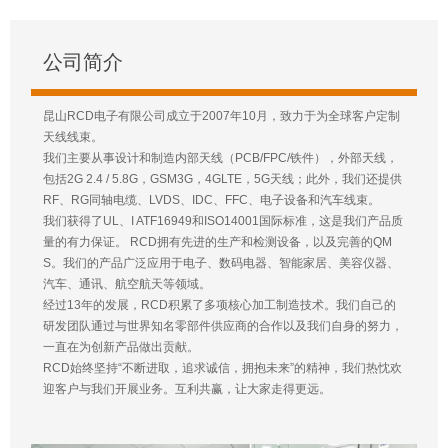
公司简介
昆山RCD电子有限公司成立于2007年10月，致力于为全球客户定制
天线线束。
我们主要从事设计和制造内部天线（PCB/FPC/铁件），外部天线，
包括2G 2.4 / 5.8G，GSM3G，4GLTE，5G天线；此外，我们还提供
RF、RG同轴电缆、LVDS、IDC、FFC、电子设备和汽车线束。
我们获得了UL、I ATF16949和ISO14001国际标准，这是我们产品质
量的有力保证。 RCD拥有先进的生产和检测设备，以及完善的QM
S。我们的产品广泛应用于电子、数码电器、智能家居、美容仪器、
汽车、通讯、航空航天等领域。
经过13年的发展，RCD积累了多项核心加工制造技术。我们自己的
研发团队通过与世界知名零部件供应商的合作以及我们自身的努力，
一直在为创新产品做出贡献。
RCD始终坚持“不断进取，追求诚信，拥抱未来”的精神，我们热忱欢
迎客户与我们开展业务。互利共赢，让大家走得更远。