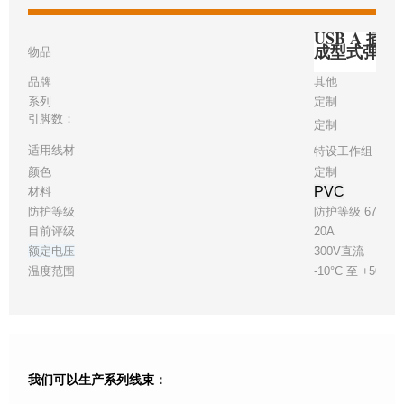
USB A 插头
成型式弹簧
物品
品牌
其他
系列
定制
引脚数：
定制
适用线材
特设工作组 22
颜色
定制
PVC
材料
防护等级
防护等级 67
目前评级
20A
额定电压
300V直流
温度范围
-10°C 至 +50°C
我们可以生产系列线束：