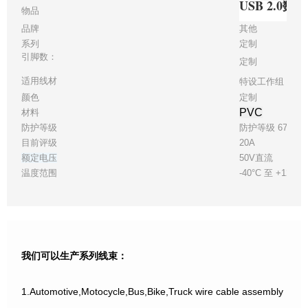
USB 2.
物品
品牌
其他
系列
定制
引脚数：
定制
适用线材
特设工作组 28
颜色
定制
PVC
材料
防护等级
防护等级 67
目前评级
20A
额定电压
50V直流
温度范围
-40°C 至 +125°C
我们可以生产系列线束：
1.Automotive,Motocycle,Bus,Bike,Truck wire cable assembly