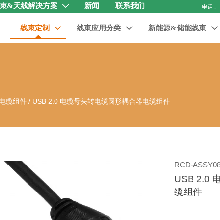
束&天线解决方案
新闻
联系我们

线束定制
线束应用分类
新能源&储能线束



电缆组件
/
USB 2.0 电缆母头转电缆圆形耦合器电缆组件
RCD-ASSY08
USB 2.
缆组件