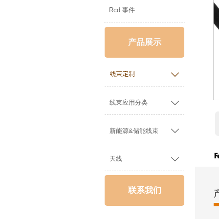
Rcd 事件
产品展示

线束定制

线束应用分类

新能源&储能线束

天线
联系我们