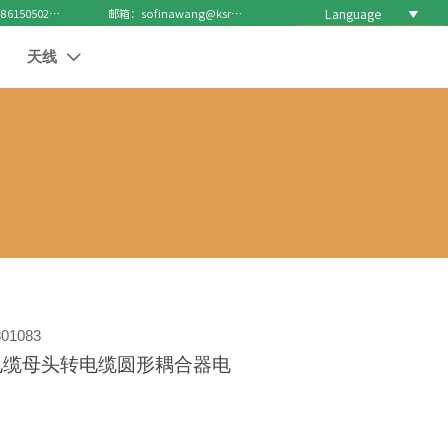
Language

电话 : +8615050271688
邮箱：sofinawang@ksrcd.com
天线

01083
0 电缆母头转电缆圆形耦合器电