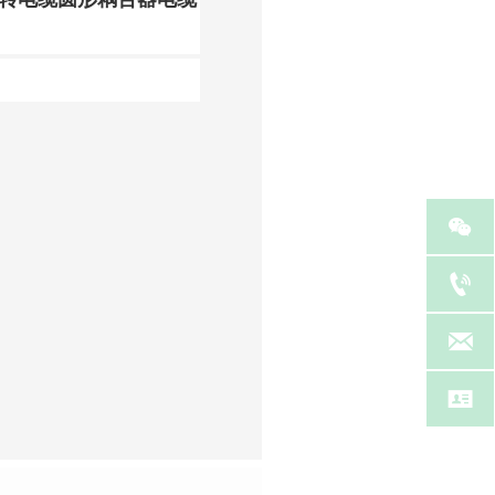



