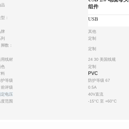
物品
组件
类型：
USB
品牌
其他
系列
定制
引脚数：
定制
适用线材
24 30 美国线规
颜色
定制
PVC
材料
防护等级
防护等级 67
目前评级
0.5A
额定电压
40V直流
温度范围
-15°C 至 +60°C