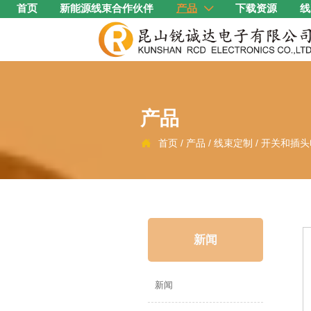
首页
新能源线束合作伙伴
产品
下载资源
线

产品
首页
/
产品
/
线束定制
/
开关和插头

新闻
新闻