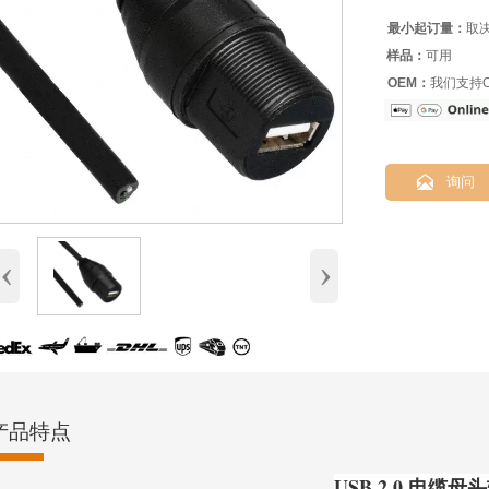
最小起订量：
取
样品：
可用
OEM：
我们支持O

询问
‹
›
产品特点
USB 2.0 电