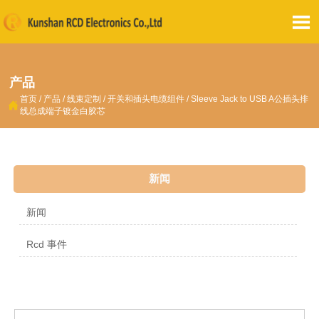

产品
首页
/
产品
/
线束定制
/
开关和插头电缆组件
/
Sleeve Jack to USB A公插头排

线总成端子镀金白胶芯
新闻
新闻
Rcd 事件