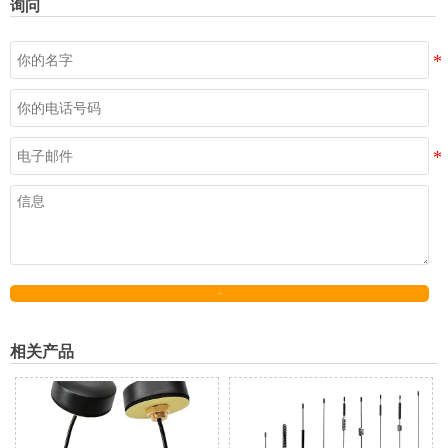
询问
发送
相关产品