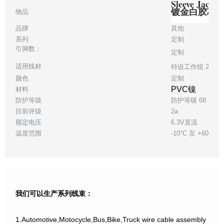
Sleeve Ja
镀金白胶芯
物品
品牌
其他
系列
定制
引脚数：
定制
适用线材
特设工作组 26
颜色
定制
PVC镍
材料
防护等级
防护等级 68
目前评级
2a
额定电压
6.3V直流
温度范围
-10°C 至 +60°C
我们可以生产系列线束：
1.Automotive,Motocycle,Bus,Bike,Truck wire cable assembly