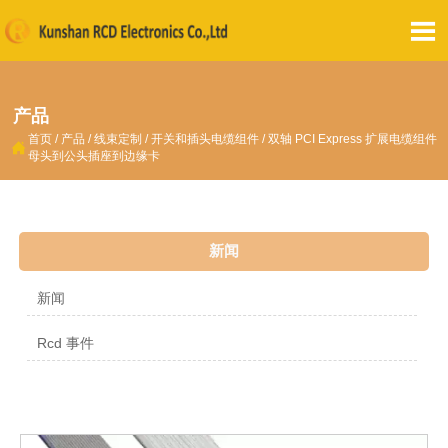

产品
首页
/
产品
/
线束定制
/
开关和插头电缆组件
/
双轴 PCI Express 扩展电缆组件

母头到公头插座到边缘卡
新闻
新闻
Rcd 事件