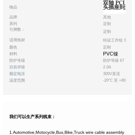
双轴 PCI E
头插座到边
物品
品牌
其他
系列
定制
引脚数：
定制
适用线材
特设工作组 30
颜色
定制
PVC镍
材料
防护等级
防护等级 67
目前评级
2.0A
额定电压
300V直流
温度范围
-20°C 至 +80°C
我们可以生产系列线束：
1.Automotive,Motocycle,Bus,Bike,Truck wire cable assembly