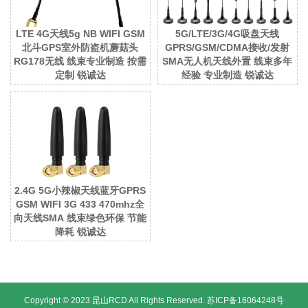
LTE 4G天线5g NB WIFI GSM
5G/LTE/3G/4G吸盘天线
北斗GPS室外防盗机蘑菇头
GPRS/GSM/CDMA接收/发射
RG178无线 线束专业制造 按需
SMA无人机天线外置 线束多年
定制 锐诚达
经验 专业制造 锐诚达
2.4G 5G小辣椒天线蓝牙GPRS
GSM WIFI 3G 433 470mhz全
向天线SMA 线束绿色环保 节能
降耗 锐诚达
Copyright © 2023 昆山RCD All Rights Reserved.
苏ICP备16064248号