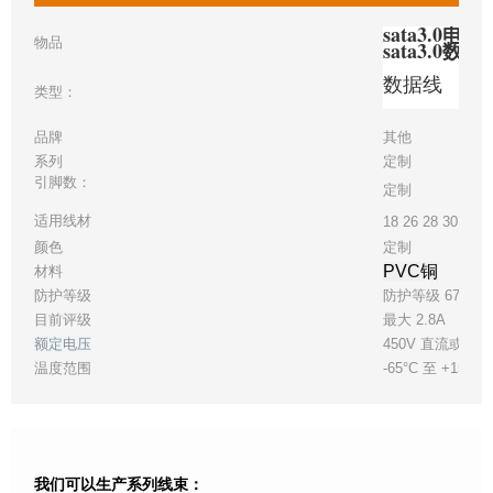
sata3.0
物品
sata3.0
数据线
类型：
品牌
其他
系列
定制
引脚数：
定制
适用线材
18 26 28 30 32
颜色
定制
PVC铜
材料
防护等级
防护等级 67
目前评级
最大 2.8A
额定电压
450V 直流或交
温度范围
-65°C 至 +150°C
我们可以生产系列线束：