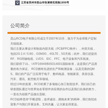
公司简介
昆山RCD电子有限公司成立于2007年10月，致力于为全球客户定制
天线线束。
我们主要从事设计和制造内部天线（PCB/FPC/铁件），外部天线，
包括2G 2.4 / 5.8G，GSM3G，4GLTE，5G天线；此外，我们还提供
RF、RG同轴电缆、LVDS、IDC、FFC、电子设备和汽车线束。
我们获得了UL、I ATF16949和ISO14001国际标准，这是我们产品质
量的有力保证。 RCD拥有先进的生产和检测设备，以及完善的QM
S。我们的产品广泛应用于电子、数码电器、智能家居、美容仪器、
汽车、通讯、航空航天等领域。
经过13年的发展，RCD积累了多项核心加工制造技术。我们自己的
研发团队通过与世界知名零部件供应商的合作以及我们自身的努力，
一直在为创新产品做出贡献。
RCD始终坚持“不断进取，追求诚信，拥抱未来”的精神，我们热忱欢
迎客户与我们开展业务。互利共赢，让大家走得更远。