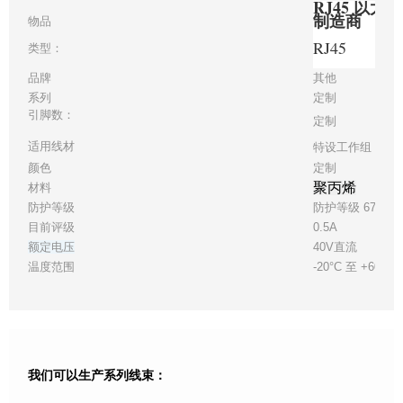
RJ45 以
制造商
物品
RJ45
类型：
品牌
其他
系列
定制
引脚数：
定制
适用线材
特设工作组 24
颜色
定制
聚丙烯
材料
防护等级
防护等级 67
目前评级
0.5A
额定电压
40V直流
温度范围
-20°C 至 +60°C
我们可以生产系列线束：