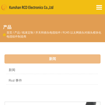

产品
首页
/
产品
/
线束定制
/
开关和插头电缆组件
/
RJ45 以太网插头对插头模块化

电缆组件制造商
新闻
新闻
Rcd 事件