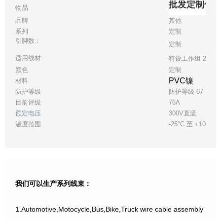
批发定制优
物品
品牌
其他
系列
定制
引脚数：
定制
适用线材
特设工作组 24
颜色
定制
PVC镍
材料
防护等级
防护等级 67
目前评级
76A
额定电压
300V直流
温度范围
-25°C 至 +105°C
我们可以生产系列线束：
1.Automotive,Motocycle,Bus,Bike,Truck wire cable assembly