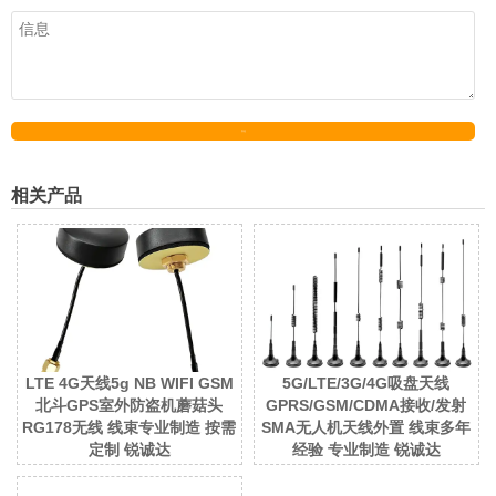
发送
相关产品
LTE 4G天线5g NB WIFI GSM
5G/LTE/3G/4G吸盘天线
北斗GPS室外防盗机蘑菇头
GPRS/GSM/CDMA接收/发射
RG178无线 线束专业制造 按需
SMA无人机天线外置 线束多年
定制 锐诚达
经验 专业制造 锐诚达