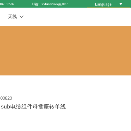
Language

电话 : +8615050271688
邮箱：sofinawang@ksrcd.com
天线

00820
-sub电缆组件母插座转单线