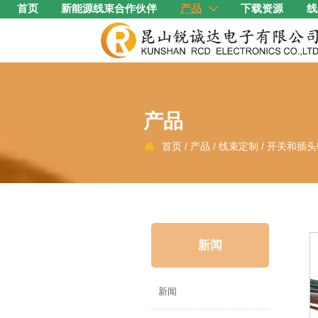
首页
新能源线束合作伙伴
产品
下载资源
线

产品
首页
/
产品
/
线束定制
/
开关和插头

新闻
新闻