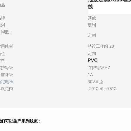
物品
线
品牌
其他
系列
定制
引脚数：
定制
适用线材
特设工作组 28
颜色
定制
PVC
材料
防护等级
防护等级 67
目前评级
1A
额定电压
30V直流
温度范围
-20°C 至 +75°C
我们可以生产系列线束：