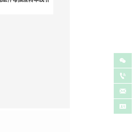



