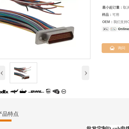
最小起订量：
取
样品：
可用
OEM：
我们支持O

询问
‹
›
产品特点
批发定制D-sub