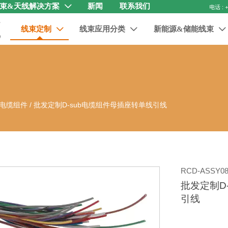
束&天线解决方案
新闻
联系我们

线束定制
线束应用分类
新能源&储能线束



电缆组件
/
批发定制D-sub电缆组件母插座转单线引线
RCD-ASSY08
批发定制D
引线