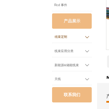
Rcd 事件
产品展示

线束定制

线束应用分类

新能源&储能线束

天线
联系我们