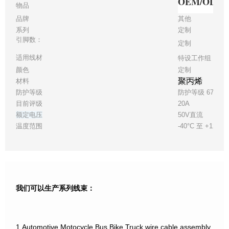
OEM/OD
物品
品牌
其他
系列
定制
引脚数：
定制
适用线材
特设工作组 22
颜色
定制
聚丙烯
材料
防护等级
防护等级 67
目前评级
20A
额定电压
50V直流
温度范围
-40°C 至 +125°C
我们可以生产系列线束：
1.Automotive,Motocycle,Bus,Bike,Truck wire cable assembly