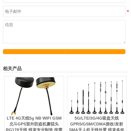
发送
相关产品
LTE 4G天线5g NB WIFI GSM
5G/LTE/3G/4G吸盘天线
北斗GPS室外防盗机蘑菇头
GPRS/GSM/CDMA接收/发射
RG178无线 线束专业制造 按需
SMA无人机天线外置 线束多年