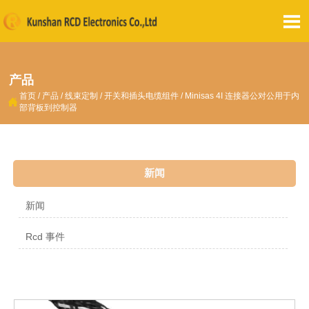

产品
首页
/
产品
/
线束定制
/
开关和插头电缆组件
/
Minisas 4I 连接器公对公用于内

部背板到控制器
新闻
新闻
Rcd 事件