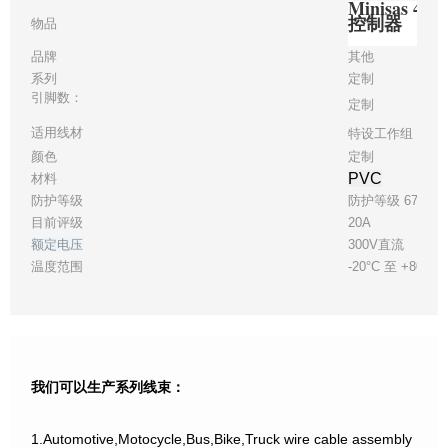
Minisas
控制器
物品
品牌
其他
系列
定制
引脚数：
定制
适用线材
特设工作组 30
颜色
定制
PVC
材料
防护等级
防护等级 67
目前评级
20A
额定电压
300V直流
温度范围
-20°C 至 +80°C
我们可以生产系列线束：
1.Automotive,Motocycle,Bus,Bike,Truck wire cable assembly