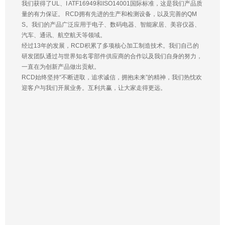
我们获得了UL、I ATF16949和ISO14001国际标准，这是我们产品质
量的有力保证。 RCD拥有先进的生产和检测设备，以及完善的QM
S。我们的产品广泛应用于电子、数码电器、智能家居、美容仪器、
汽车、通讯、航空航天等领域。
经过13年的发展，RCD积累了多项核心加工制造技术。我们自己的
研发团队通过与世界知名零部件供应商的合作以及我们自身的努力，
一直在为创新产品做出贡献。
RCD始终坚持“不断进取，追求诚信，拥抱未来”的精神，我们热忱欢
迎客户与我们开展业务。互利共赢，让大家走得更远。