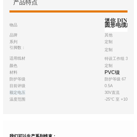
产品特点
迷你 DIN 6
圆形电缆组
物品
品牌
其他
系列
定制
引脚数：
定制
适用线材
特设工作组 30
颜色
定制
PVC镍
材料
防护等级
防护等级 67
目前评级
0.5A
额定电压
30V直流
温度范围
-25°C 至 +105°C
我们可以生产系列线束：