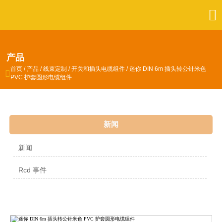

产品
首页
/
产品
/
线束定制
/
开关和插头电缆组件
/
迷你 DIN 6m 插头转公针米色

PVC 护套圆形电缆组件
新闻
新闻
Rcd 事件