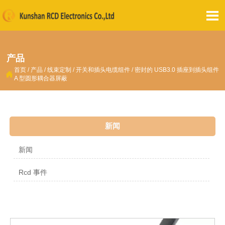

产品
首页
/
产品
/
线束定制
/
开关和插头电缆组件
/
密封的 USB3.0 插座到插头组件

A 型圆形耦合器屏蔽
新闻
新闻
Rcd 事件