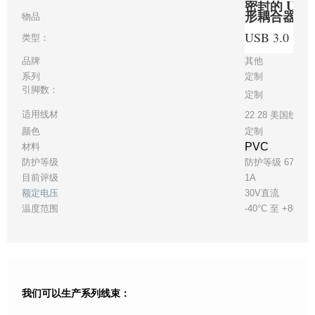
密封的 USB
形耦合器屏
物品
USB 3.0
类型：
品牌
其他
系列
定制
引脚数：
定制
适用线材
22 28 美国线规
颜色
定制
PVC
材料
防护等级
防护等级 67
目前评级
1A
额定电压
30V直流
温度范围
-40°C 至 +80°C
我们可以生产系列线束：