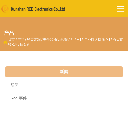

产品
首页
/
产品
/
线束定制
/
开关和插头电缆组件
/
M12 工业以太网线 M12插头直

转RJ45插头直
新闻
新闻
Rcd 事件