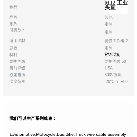
M12 工业以
头直
物品
品牌
其他
系列
定制
引脚数：
定制
适用线材
特设工作组 26
颜色
定制
PVC镍
材料
防护等级
防护等级 68
目前评级
1.5A
额定电压
300V直流
温度范围
-20°C 至 +80°C
我们可以生产系列线束：
1.Automotive,Motocycle,Bus,Bike,Truck wire cable assembly