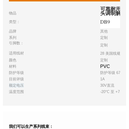
可靠耐用的 D
头调制解调
物品
DB9
类型：
品牌
其他
系列
定制
引脚数：
定制
适用线材
28 美国线规
颜色
定制
PVC
材料
防护等级
防护等级 67
目前评级
1A
额定电压
30V直流
温度范围
-20°C 至 +75°C
我们可以生产系列线束：