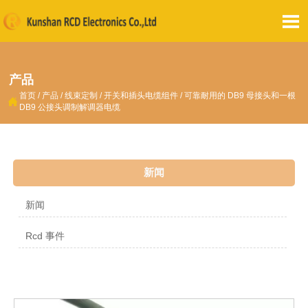

产品
首页
/
产品
/
线束定制
/
开关和插头电缆组件
/
可靠耐用的 DB9 母接头和一根

DB9 公接头调制解调器电缆
新闻
新闻
Rcd 事件