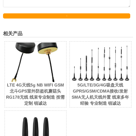
发送
相关产品
LTE 4G天线5g NB WIFI GSM
5G/LTE/3G/4G吸盘天线
北斗GPS室外防盗机蘑菇头
GPRS/GSM/CDMA接收/发射
RG178无线 线束专业制造 按需
SMA无人机天线外置 线束多年
定制 锐诚达
经验 专业制造 锐诚达