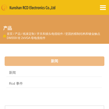

产品
首页
/
产品
/
线束定制
/
开关和插头电缆组件
/
坚固的模制结构和镀金触点

DMS59 转 2xVGA 母电缆组件
新闻
新闻
Rcd 事件