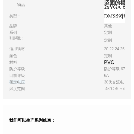
坚固的模制结
物品
2xVGA 母
DMS59转V
类型：
品牌
其他
系列
定制
引脚数：
定制
适用线材
20 22 24 25 28
颜色
定制
PVC
材料
防护等级
防护等级 67
目前评级
6A
额定电压
30伏交流电
温度范围
-45°C 至 +75°C
我们可以生产系列线束：