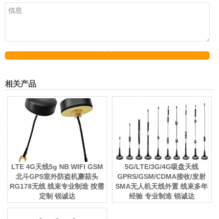
发送
相关产品
LTE 4G天线5g NB WIFI GSM
5G/LTE/3G/4G吸盘天线
北斗GPS室外防盗机蘑菇头
GPRS/GSM/CDMA接收/发射
RG178无线 线束专业制造 按需
SMA无人机天线外置 线束多年
定制 锐诚达
经验 专业制造 锐诚达