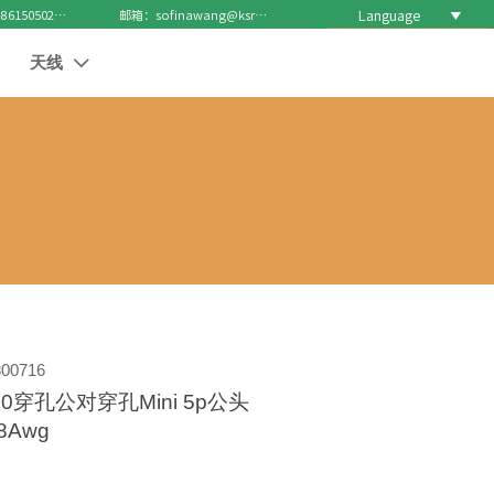
Language

电话 : +8615050271688
邮箱：sofinawang@ksrcd.com
天线

00716
.0穿孔公对穿孔Mini 5p公头
28Awg