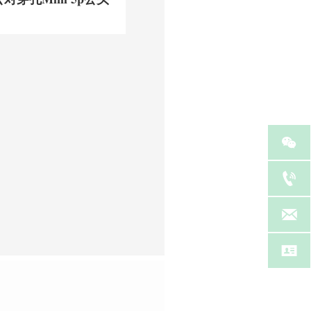



