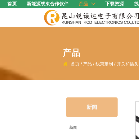
首页
新能源线束合作伙伴
产品
下载资源
线

产品
首页
/
产品
/
线束定制
/
开关和插头

新闻
新闻