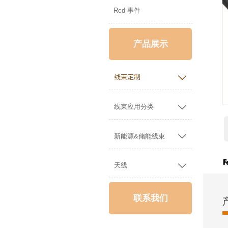
Rcd 事件
产品展示

线束定制

线束应用分类

新能源&储能线束

天线
联系我们