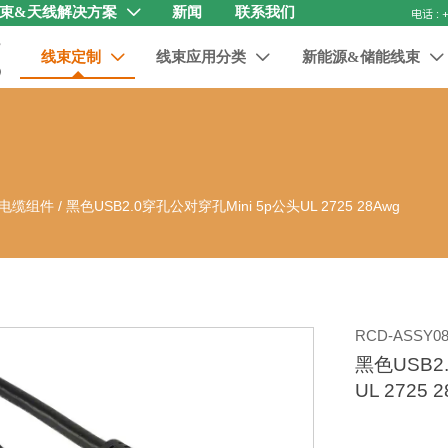
束&天线解决方案
新闻
联系我们

线束定制
线束应用分类
新能源&储能线束



电缆组件
/
黑色USB2.0穿孔公对穿孔Mini 5p公头UL 2725 28Awg
RCD-ASSY08
黑色USB2
UL 2725 