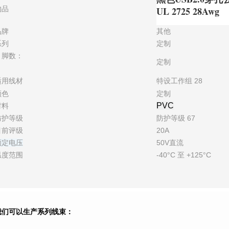
物品
UL 2725 28Awg
品牌
其他
系列
定制
引脚数：
定制
适用线材
特设工作组 28
颜色
定制
PVC
材料
防护等级
防护等级 67
目前评级
20A
额定电压
50V直流
温度范围
-40°C 至 +125°C
我们可以生产系列线束：