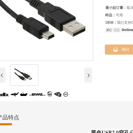
最小起订量：
取
样品：
可用
OEM：
我们支持O

询问
‹
›
产品特点
黑色USB2.0穿孔