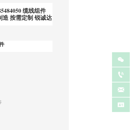
5484050 缆线组件
专业制造 按需定制 锐诚达
件



等
