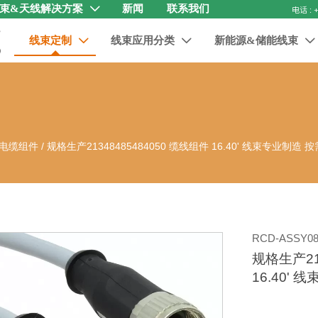
束&天线解决方案
新闻
联系我们

线束定制
线束应用分类
新能源&储能线束



电缆组件
/
规格生产21348485484050 缆线组件 16.40' 线束专业制造
RCD-ASSY08
规格生产21
16.40'