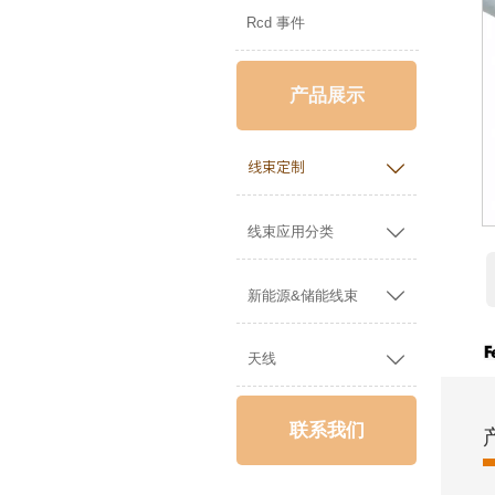
Rcd 事件
产品展示

线束定制

线束应用分类

新能源&储能线束

天线
联系我们