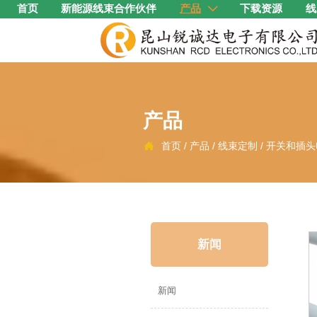
首页
新能源线束合作伙伴
产品
下载资源
线

产品
首页
/
产品
/
线束定制
/
开关和插头

新闻
新闻