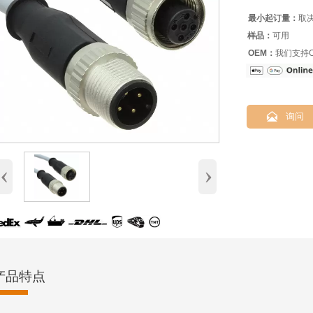
最小起订量：
取
样品：
可用
OEM：
我们支持O

询问
‹
›
产品特点