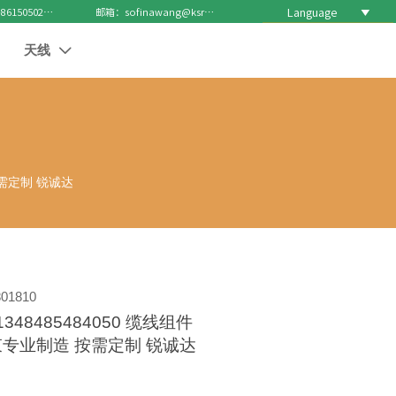
Language

电话 : +8615050271688
邮箱：sofinawang@ksrcd.com
天线

 按需定制 锐诚达
01810
348485484050 缆线组件
 线束专业制造 按需定制 锐诚达