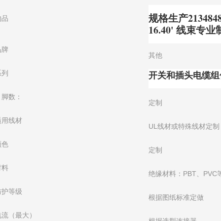
规格生产2134848
物品
16.40' 线束
品牌
其他
开关和插头电缆组
系列
引脚数：
定制
适用线材
UL线材或特殊线材定制
颜色
定制
材料
绝缘材料：PBT、PVC
防护等级
根据图纸标准定做
电流（最大）