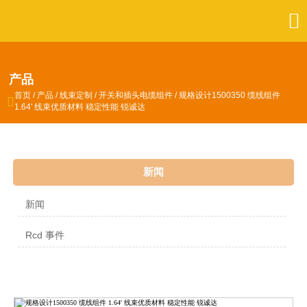

产品
首页
/
产品
/
线束定制
/
开关和插头电缆组件
/
规格设计1500350 缆线组件

1.64' 线束优质材料 稳定性能 锐诚达
新闻
新闻
Rcd 事件