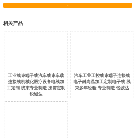
发送
相关产品
工业线束端子线汽车线束车载
汽车工业工控线束端子连接线
连接线机械化医疗设备电线加
电子耐高温加工定制电子线 线
工定制 线束专业制造 按需定制
束多年经验 专业制造 锐诚达
锐诚达