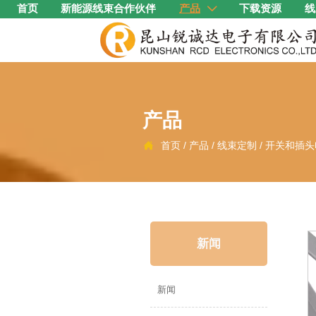
首页
新能源线束合作伙伴
产品
下载资源
线

产品
首页
/
产品
/
线束定制
/
开关和插头

新闻
新闻