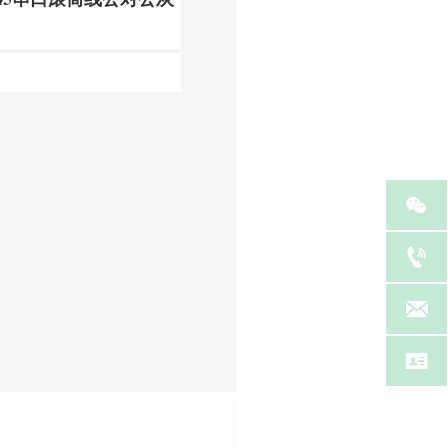



