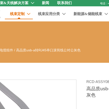
束&天线解决方案
新闻
联系我们

线束定制
线束应用分类
新能源&储能线束



电缆组件
/
高品质usb-a转RJ45串口滚筒线公对公灰色
RCD-ASSY08
高品质usb
灰色