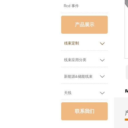
Rcd 事件
产品展示

线束定制

线束应用分类

新能源&储能线束

天线
联系我们