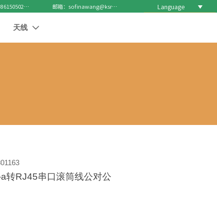
Language

电话 : +8615050271688
邮箱：sofinawang@ksrcd.com
天线

01163
-a转RJ45串口滚筒线公对公