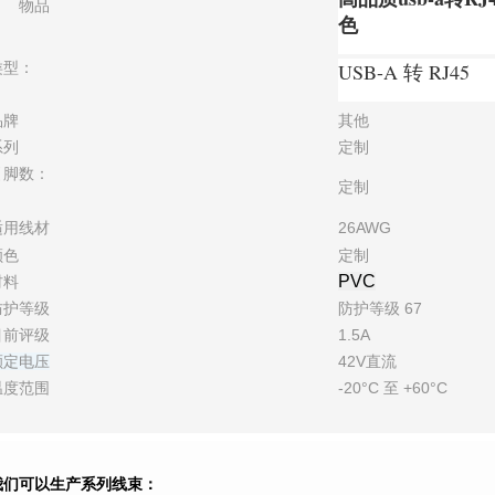
物品
色
类型：
USB-A 转 RJ45
品牌
其他
系列
定制
引脚数：
定制
适用线材
26AWG
颜色
定制
PVC
材料
防护等级
防护等级 67
目前评级
1.5A
额定电压
42V直流
温度范围
-20°C 至 +60°C
我们可以生产系列线束：