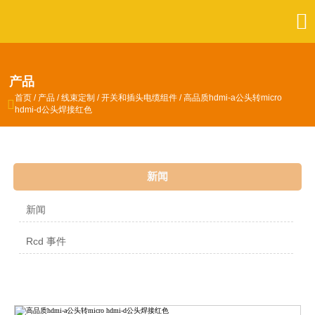

产品
首页
/
产品
/
线束定制
/
开关和插头电缆组件
/
高品质hdmi-a公头转micro

hdmi-d公头焊接红色
新闻
新闻
Rcd 事件