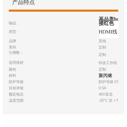
产品特点
高品质hdmi-
接红色
物品
HDMI线
类型：
品牌
其他
系列
定制
引脚数：
定制
适用线材
特设工作组 30
颜色
定制
聚丙烯
材料
防护等级
防护等级 67
目前评级
0.5A
额定电压
40V直流
温度范围
-20°C 至 +70°C