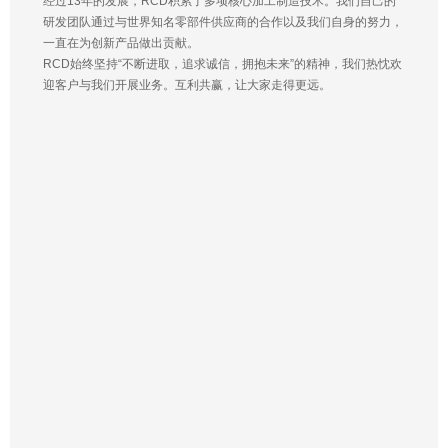
经过13年的发展，RCD积累了多项核心加工制造技术。我们自己的
研发团队通过与世界知名零部件供应商的合作以及我们自身的努力，
一直在为创新产品做出贡献。
RCD始终坚持“不断进取，追求诚信，拥抱未来”的精神，我们热忱欢
迎客户与我们开展业务。互利共赢，让大家走得更远。