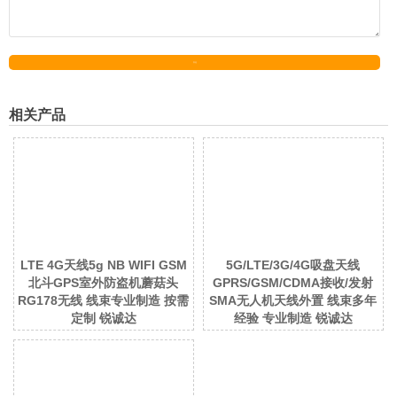
发送
相关产品
LTE 4G天线5g NB WIFI GSM
5G/LTE/3G/4G吸盘天线
北斗GPS室外防盗机蘑菇头
GPRS/GSM/CDMA接收/发射
RG178无线 线束专业制造 按需
SMA无人机天线外置 线束多年
定制 锐诚达
经验 专业制造 锐诚达