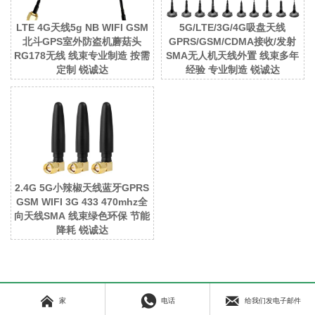
LTE 4G天线5g NB WIFI GSM
5G/LTE/3G/4G吸盘天线
北斗GPS室外防盗机蘑菇头
GPRS/GSM/CDMA接收/发射
RG178无线 线束专业制造 按需
SMA无人机天线外置 线束多年
定制 锐诚达
经验 专业制造 锐诚达
2.4G 5G小辣椒天线蓝牙GPRS
GSM WIFI 3G 433 470mhz全
向天线SMA 线束绿色环保 节能
降耗 锐诚达



Copyright © 2023 昆山RCD All Rights Reserved.
苏ICP备16064248号
家
电话
给我们发电子邮件