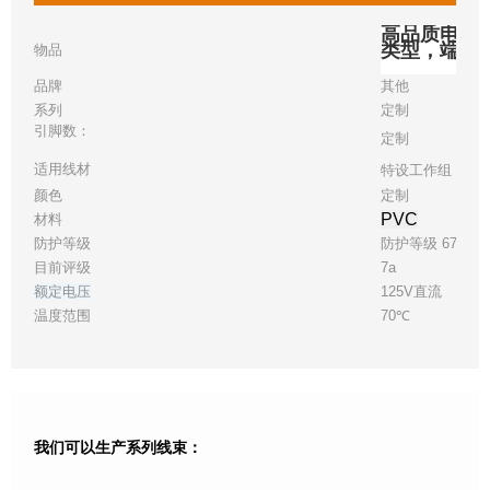
高品质电源
类型，端子/
物品
品牌
其他
系列
定制
引脚数：
定制
适用线材
特设工作组 17
颜色
定制
PVC
材料
防护等级
防护等级 67
目前评级
7a
额定电压
125V直流
温度范围
70℃
我们可以生产系列线束：