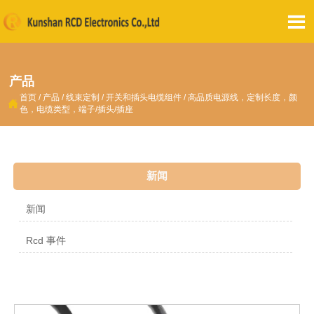

产品
首页
/
产品
/
线束定制
/
开关和插头电缆组件
/
高品质电源线，定制长度，颜

色，电缆类型，端子/插头/插座
新闻
新闻
Rcd 事件