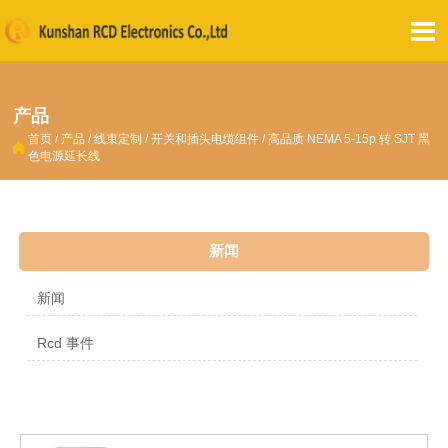

产品
首页
/
产品
/
线束定制
/
开关和插头电缆组件
/
高品质 NEMA 5-15p 转 SJT 黑

色电源延长线
新闻
新闻
Rcd 事件