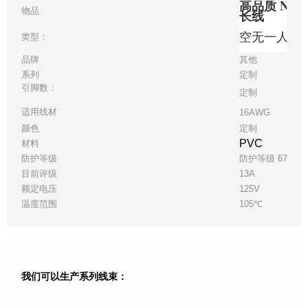
高品质 NEMA
物品
长线
空无一人
类型：
品牌
其他
系列
定制
引脚数：
定制
适用线材
16AWG
颜色
定制
PVC
材料
防护等级
防护等级 67
目前评级
13A
额定电压
125V
温度范围
105℃
我们可以生产系列线束：