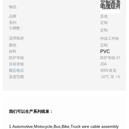
定制高质量 U
电缆组件
物品
品牌
其他
系列
定制
引脚数：
定制
适用线材
特设工作组 22
颜色
定制
PVC
材料
防护等级
防护等级 67
目前评级
20A
额定电压
300V直流
温度范围
-10°C 至 +50°C
我们可以生产系列线束：
1.Automotive,Motocycle,Bus,Bike,Truck wire cable assembly