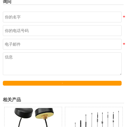
询问
发送
相关产品