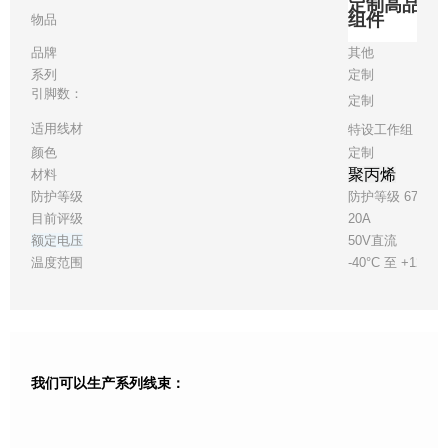
定制高品质
组件
物品
品牌
其他
系列
定制
引脚数：
定制
适用线材
特设工作组 22
颜色
定制
聚丙烯
材料
防护等级
防护等级 67
目前评级
20A
额定电压
50V直流
温度范围
-40°C 至 +125°C
我们可以生产系列线束：