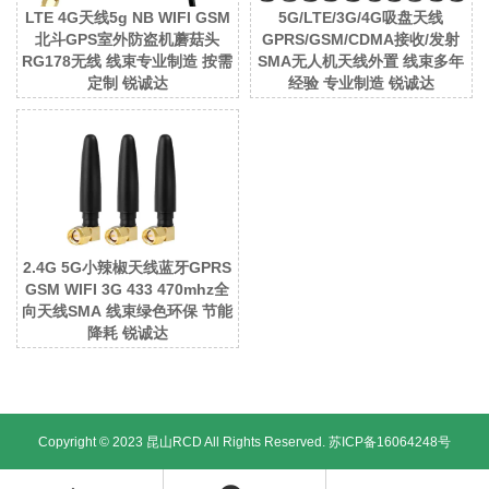
LTE 4G天线5g NB WIFI GSM
5G/LTE/3G/4G吸盘天线
北斗GPS室外防盗机蘑菇头
GPRS/GSM/CDMA接收/发射
RG178无线 线束专业制造 按需
SMA无人机天线外置 线束多年
定制 锐诚达
经验 专业制造 锐诚达
2.4G 5G小辣椒天线蓝牙GPRS
GSM WIFI 3G 433 470mhz全
向天线SMA 线束绿色环保 节能
降耗 锐诚达
Copyright © 2023 昆山RCD All Rights Reserved.
苏ICP备16064248号