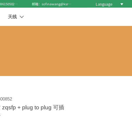
Language

电话 : +8615050271688
邮箱：sofinawang@ksrcd.com
天线

00852
sfp + plug to plug 可插
件