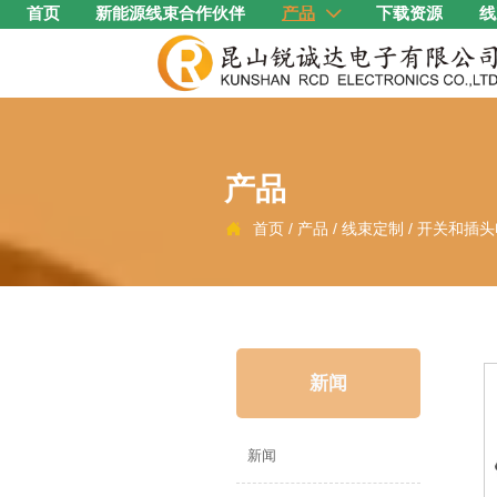
首页
新能源线束合作伙伴
产品
下载资源
线

产品
首页
/
产品
/
线束定制
/
开关和插头

新闻
新闻