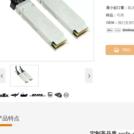
最小起订量：
取
样品：
可用
OEM：
我们支持O

询问
‹
›
产品特点
定制高品质 zqsfp + 