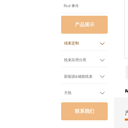
Rcd 事件
产品展示

线束定制

线束应用分类

新能源&储能线束

天线
联系我们