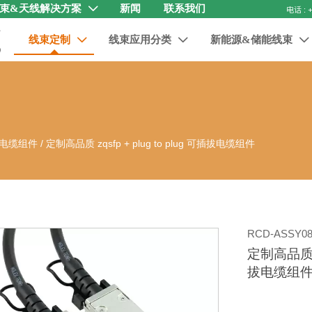
束&天线解决方案
新闻
联系我们

线束定制
线束应用分类
新能源&储能线束



电缆组件
/
定制高品质 zqsfp + plug to plug 可插拔电缆组件
RCD-ASSY08
定制高品质 zq
拔电缆组