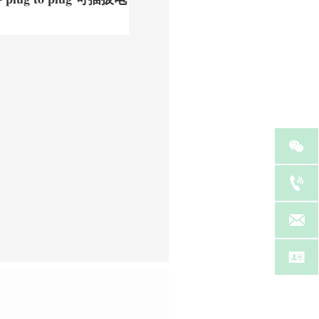



