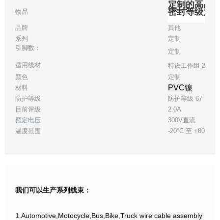
定制的高品质 i
密封等级为 IP
物品
品牌
其他
系列
定制
引脚数：
定制
适用线材
特设工作组 28
颜色
定制
PVC镍
材料
防护等级
防护等级 67
目前评级
2.0A
额定电压
300V直流
温度范围
-20°C 至 +80°C
我们可以生产系列线束：
1.Automotive,Motocycle,Bus,Bike,Truck wire cable assembly