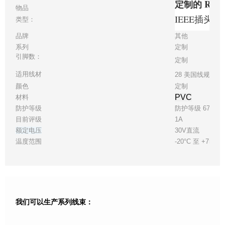
定制的 Rug
物品
IEEE插头
类型：
品牌
其他
系列
定制
引脚数：
定制
适用线材
28 美国线规
颜色
定制
PVC
材料
防护等级
防护等级 67
目前评级
1A
额定电压
30V直流
温度范围
-20°C 至 +75°C
我们可以生产系列线束：