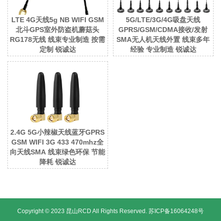
LTE 4G天线5g NB WIFI GSM
5G/LTE/3G/4G吸盘天线
北斗GPS室外防盗机蘑菇头
GPRS/GSM/CDMA接收/发射
RG178无线 线束专业制造 按需
SMA无人机天线外置 线束多年
定制 锐诚达
经验 专业制造 锐诚达
2.4G 5G小辣椒天线蓝牙GPRS
GSM WIFI 3G 433 470mhz全
向天线SMA 线束绿色环保 节能
降耗 锐诚达
Copyright © 2023 昆山RCD All Rights Reserved.
苏ICP备16064248号