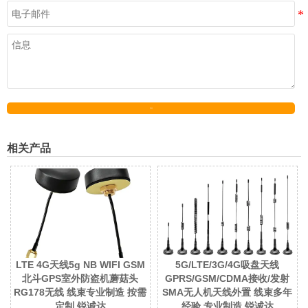
发送
相关产品
LTE 4G天线5g NB WIFI GSM
5G/LTE/3G/4G吸盘天线
北斗GPS室外防盗机蘑菇头
GPRS/GSM/CDMA接收/发射
RG178无线 线束专业制造 按需
SMA无人机天线外置 线束多年
定制 锐诚达
经验 专业制造 锐诚达