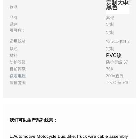
定制大电流直
黑色
物品
品牌
其他
系列
定制
引脚数：
定制
适用线材
特设工作组 24
颜色
定制
PVC镍
材料
防护等级
防护等级 67
目前评级
76A
额定电压
300V直流
温度范围
-25°C 至 +105°C
我们可以生产系列线束：
1.Automotive,Motocycle,Bus,Bike,Truck wire cable assembly