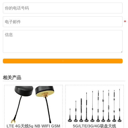
发送
相关产品
LTE 4G天线5g NB WIFI GSM
5G/LTE/3G/4G吸盘天线