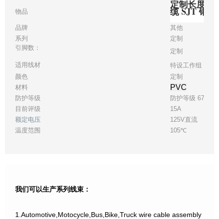
定制长度电源线
缆 SJT 铜
物品
品牌
其他
系列
定制
引脚数：
定制
适用线材
特设工作组 12
颜色
定制
PVC
材料
防护等级
防护等级 67
目前评级
15A
额定电压
125V直流
温度范围
105℃
我们可以生产系列线束：
1.Automotive,Motocycle,Bus,Bike,Truck wire cable assembly