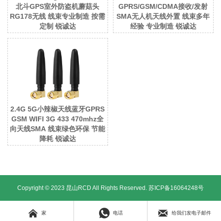
北斗GPS室外防盗机蘑菇头
GPRS/GSM/CDMA接收/发射
RG178无线 线束专业制造 按需
SMA无人机天线外置 线束多年
定制 锐诚达
经验 专业制造 锐诚达
2.4G 5G小辣椒天线蓝牙GPRS
GSM WIFI 3G 433 470mhz全
向天线SMA 线束绿色环保 节能
降耗 锐诚达
Copyright © 2023 昆山RCD All Rights Reserved.
苏ICP备16064248号



家
电话
给我们发电子邮件