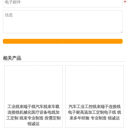
发送
相关产品
工业线束端子线汽车线束车载
汽车工业工控线束端子连接线
连接线机械化医疗设备电线加
电子耐高温加工定制电子线 线
工定制 线束专业制造 按需定制
束多年经验 专业制造 锐诚达
锐诚达