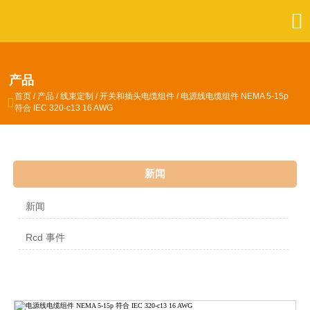

产品
首页
/
产品
/
线束定制
/
开关和插头电缆组件
/
电源线电缆组件 NEMA 5-15p

符合 IEC 320-c13 16 AWG
新闻
新闻
Rcd 事件