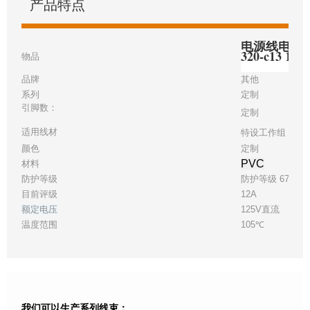
产品特点
电源线电缆组件
320-c13 16
物品
品牌
其他
系列
定制
引脚数：
定制
适用线材
特设工作组 16
颜色
定制
PVC
材料
防护等级
防护等级 67
目前评级
12A
额定电压
125V直流
温度范围
105℃
我们可以生产系列线束：