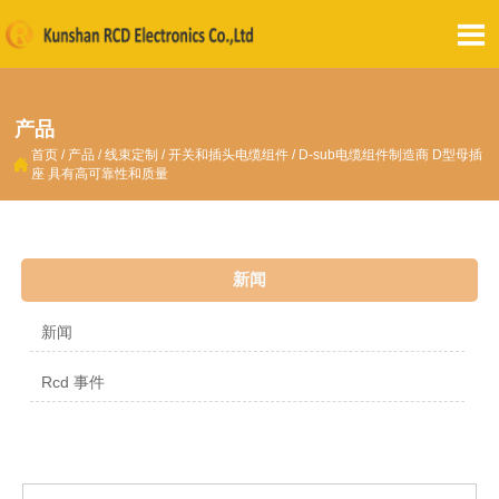

产品
首页
/
产品
/
线束定制
/
开关和插头电缆组件
/
D-sub电缆组件制造商 D型母插

座 具有高可靠性和质量
新闻
新闻
Rcd 事件