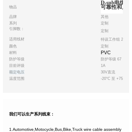
D-sub电缆
可靠性和质
物品
品牌
其他
系列
定制
引脚数：
定制
适用线材
特设工作组 28
颜色
定制
PVC
材料
防护等级
防护等级 67
目前评级
1A
额定电压
30V直流
温度范围
-20°C 至 +75°C
我们可以生产系列线束：
1.Automotive,Motocycle,Bus,Bike,Truck wire cable assembly